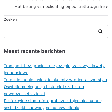
Berichtnavigatie
Het belang van belichting bij portretfotografie
Zoeken
Zoeken
Meest recente berichten
Transport bez granic – przyczepki, zasławy i lawety
jednoosiowe
Tureckie meble i włoskie akcenty w orientalnym stylu
Oświetlona elegancja lusterek i szafek do
nowoczesnej łazienki
Perfekcyjne studio fotograficzne: tajemnica udanej
sesji dzięki innowacyjnemu oświetleniu