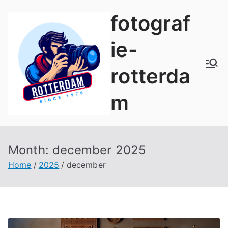
Naar
fotograf
de
inhoud
ie-
springen
rotterda
m
Month:
december 2025
Home
2025
december