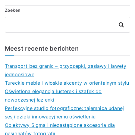
Zoeken
Zoeken
Meest recente berichten
Transport bez granic – przyczepki, zasławy i lawety
jednoosiowe
Tureckie meble i włoskie akcenty w orientalnym stylu
Oświetlona elegancja lusterek i szafek do
nowoczesnej łazienki
Perfekcyjne studio fotograficzne: tajemnica udanej
sesji dzięki innowacyjnemu oświetleniu
Obiektywy Sigma i niezastąpione akcesoria dla
pasjonatów fotografii