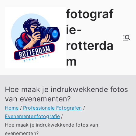
Naar
fotograf
de
inhoud
ie-
springen
rotterda
m
Hoe maak je indrukwekkende fotos
van evenementen?
Home
Professionele Fotografen
Evenementenfotografie
Hoe maak je indrukwekkende fotos van
evenementen?