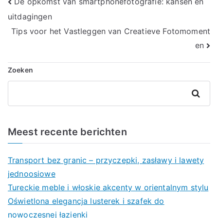
Berichtnavigatie
De opkomst van smartphonefotografie: kansen en
uitdagingen
Tips voor het Vastleggen van Creatieve Fotomoment
en
Zoeken
Zoeken
Meest recente berichten
Transport bez granic – przyczepki, zasławy i lawety
jednoosiowe
Tureckie meble i włoskie akcenty w orientalnym stylu
Oświetlona elegancja lusterek i szafek do
nowoczesnej łazienki