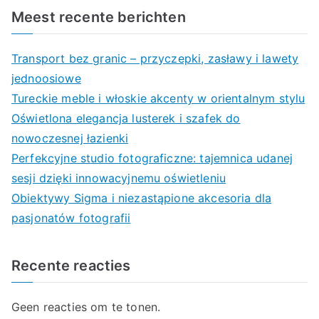
Meest recente berichten
Transport bez granic – przyczepki, zasławy i lawety
jednoosiowe
Tureckie meble i włoskie akcenty w orientalnym stylu
Oświetlona elegancja lusterek i szafek do
nowoczesnej łazienki
Perfekcyjne studio fotograficzne: tajemnica udanej
sesji dzięki innowacyjnemu oświetleniu
Obiektywy Sigma i niezastąpione akcesoria dla
pasjonatów fotografii
Recente reacties
Geen reacties om te tonen.